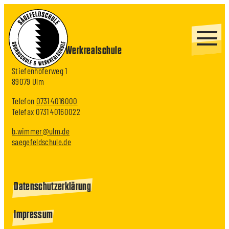
Sägefeldschule
Grundschule & Werkrealschule
Stiefenhoferweg 1
89079 Ulm
Telefon
0731 4016000
Telefax 0731 40160022
b.wimmer@ulm.de
saegefeldschule.de
Datenschutzerklärung
Impressum