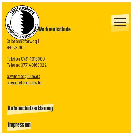
Sägefeldschule
Grundschule & Werkrealschule
Stiefenhoferweg 1
89079 Ulm
Telefon
0731 4016000
Telefax 0731 40160022
b.wimmer@ulm.de
saegefeldschule.de
Datenschutzerklärung
Impressum