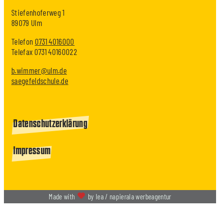
Stiefenhoferweg 1
89079 Ulm
Telefon
0731 4016000
Telefax 0731 40160022
b.wimmer@ulm.de
saegefeldschule.de
Datenschutzerklärung
Impressum
Made with
by lea / napierala werbeagentur